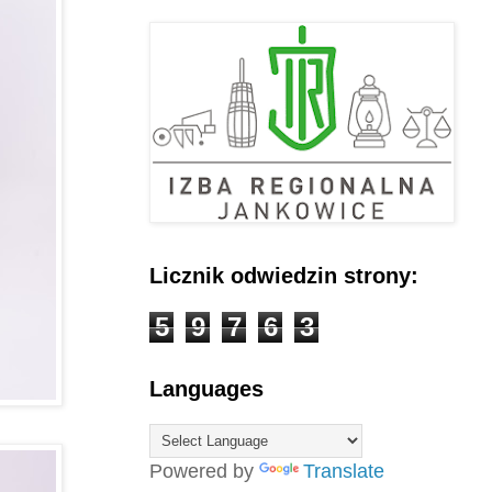
Licznik odwiedzin strony:
5
9
7
6
3
Languages
Powered by
Translate